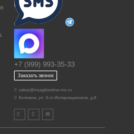
ля
ы
г.
+7 (999) 993-35-33
Заказать звонок
zakaz@myagkieokna-mo.ru
Коломна, ул. 3-го Интернационала, д.8